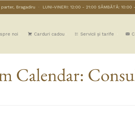
a parter, Bragadiru
∙ LUNI-VINERI: 12:00 - 21:00 SÂMBĂTĂ: 10:00 -
spre noi
Carduri cadou
Servicii și tarife
C
m Calendar:
Consul