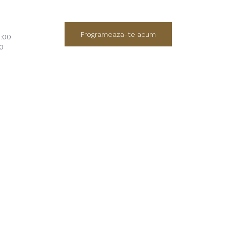
Programeaza-te acum
1:00
0