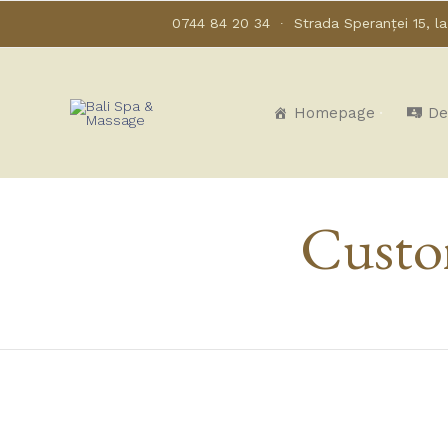
0744 84 20 34
∙
Strada Speranței 15, l
Homepage
De
Custo