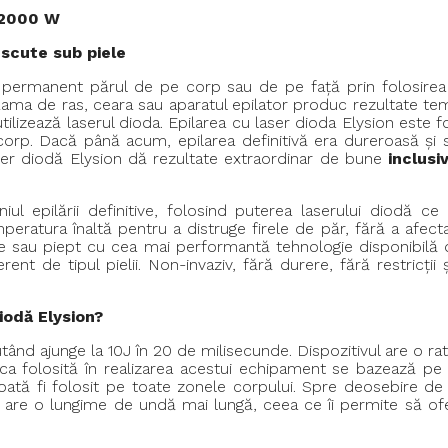
e 2000 W
escute sub piele
a permanent părul de pe corp sau de pe față prin folosirea 
Lama de ras, ceara sau aparatul epilator produc rezultate temp
 utilizează laserul dioda. Epilarea cu laser dioda Elysion este
corp. Dacă până acum, epilarea definitivă era dureroasă și 
laser diodă Elysion dă rezultate extraordinar de bune
inclusi
ul epilării definitive, folosind puterea laserului diodă ce 
eratura înaltă pentru a distruge firele de păr, fără a afecta
te sau piept cu cea mai performantă tehnologie disponibilă di
rent de tipul pielii. Non-invaziv, fără durere, fără restricții
iodă Elysion?
tând ajunge la 10J în 20 de milisecunde. Dispozitivul are o rat
ca folosită în realizarea acestui echipament se bazează pe c
oată fi folosit pe toate zonele corpului. Spre deosebire de 
dă are o lungime de undă mai lungă, ceea ce îi permite să of