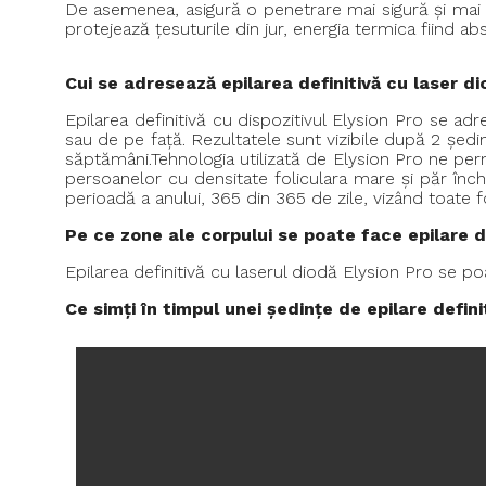
De asemenea, asigură o penetrare mai sigură și mai pro
protejează țesuturile din jur, energia termica fiind a
Cui se adresează epilarea definitivă cu laser d
Epilarea definitivă cu dispozitivul Elysion Pro se adr
sau de pe față. Rezultatele sunt vizibile după 2 șed
săptămâni.Tehnologia utilizată de Elysion Pro ne perm
persoanelor cu densitate foliculara mare și păr închi
perioadă a anului, 365 din 365 de zile, vizând toate fo
Pe ce zone ale corpului se poate face epilare d
Epilarea definitivă cu laserul diodă Elysion Pro se po
Ce simți în timpul unei ședințe de epilare defini