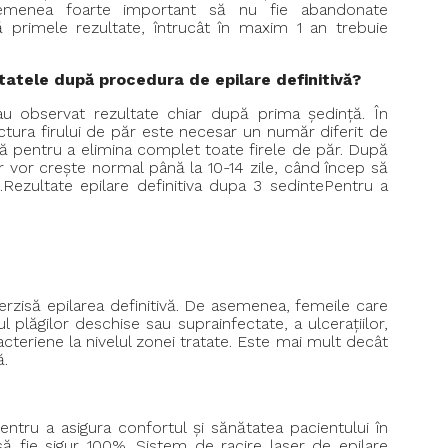
emenea foarte important să nu fie abandonate
 primele rezultate, întrucât în maxim 1 an trebuie
ltatele după procedura de epilare definitivă?
i au observat rezultate chiar după prima ședință. În
ctura firului de păr este necesar un număr diferit de
ivă pentru a elimina complet toate firele de păr. După
r vor crește normal până la 10-14 zile, când încep să
Rezultate epilare definitiva dupa 3 sedintePentru a
erzisă epilarea definitivă. De asemenea, femeile care
 plăgilor deschise sau suprainfectate, a ulcerațiilor,
bacteriene la nivelul zonei tratate. Este mai mult decât
ă.
ntru a asigura confortul și sănătatea pacientului în
ă fie sigur 100% .Sistem de racire laser de epilare