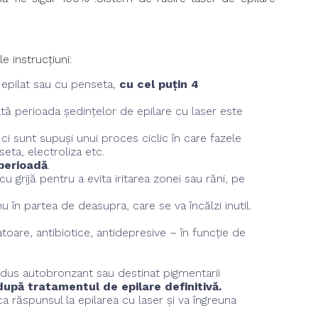
e instrucțiuni:
epilat sau cu penseta,
cu cel puțin 4
oată perioada ședințelor de epilare cu laser este
 ci sunt supuși unui proces ciclic în care fazele
seta, electroliza etc.
 perioadă
.
 cu grijă pentru a evita iritarea zonei sau răni, pe
u în partea de deasupra, care se va încălzi inutil.
atoare, antibiotice, antidepresive – în funcție de
rodus autobronzant sau destinat pigmentarii
i după tratamentul de epilare definitivă.
a răspunsul la epilarea cu laser și va îngreuna