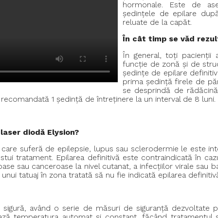
hormonale. Este de as
ședințele de epilare după
reluate de la capăt.
În cât timp se văd rezu
În general, toți pacienți
funcție de zonă și de stru
ședințe de epilare definit
prima ședință firele de pă
se desprindă de rădăcină.
 recomandată 1 ședință de întreținere la un interval de 8 luni.
 laser diodă Elysion?
 care suferă de epilepsie, lupus sau sclerodermie le este int
ui tratament. Epilarea definitivă este contraindicată în cazul
oase sau canceroase la nivel cutanat, a infecțiilor virale sau 
ui tatuaj în zona tratată să nu fie indicată epilarea definitiv
 sigură, având o serie de măsuri de siguranță dezvoltate pe
ează temperatura automat și constant, făcând tratamentul s