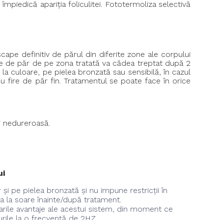
împiedică apariția foliculitei. Fototermoliza selectivă
scape definitiv de părul din diferite zone ale corpului
ele de păr de pe zona tratată va cădea treptat după 2
la culoare, pe pielea bronzată sau sensibilă, în cazul
cu fire de păr fin. Tratamentul se poate face în orice
și nedureroasă.
ui
 și pe pielea bronzată și nu impune restricții în
 la soare înainte/după tratament.
rile avantaje ale acestui sistem, din moment ce
urile la o frecvență de 2HZ.