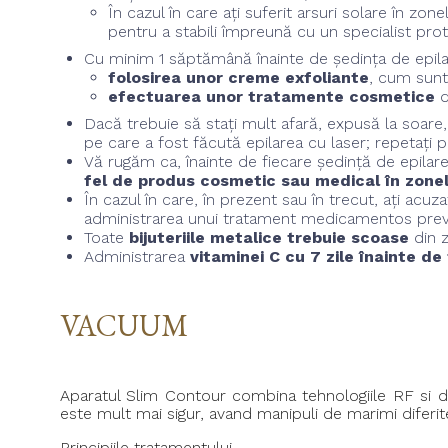
În cazul în care ați suferit arsuri solare în z
pentru a stabili împreună cu un specialist prot
Cu minim 1 săptămână înainte de ședința de epilare
folosirea unor creme exfoliante
, cum sunt 
efectuarea unor tratamente cosmetice
d
Dacă trebuie să stați mult afară, expusă la soare
pe care a fost făcută epilarea cu laser; repetați 
Vă rugăm ca, înainte de fiecare ședință de epilare
fel de produs cosmetic sau medical în zone
În cazul în care, în prezent sau în trecut, ați acuz
administrarea unui tratament medicamentos preven
Toate
bijuteriile metalice trebuie scoase
din z
Administrarea
vitaminei C cu 7 zile înainte d
VACUUM
Aparatul Slim Contour combina tehnologiile RF si d
este mult mai sigur, avand manipuli de marimi diferite
Principiile tratamentului