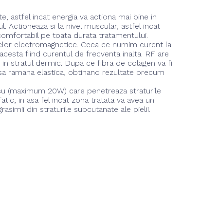
te, astfel incat energia va actiona mai bine in
 Actioneaza si la nivel muscular, astfel incat
comfortabil pe toata durata tratamentului.
 undelor electromagnetice. Ceea ce numim curent la
cesta fiind curentul de frecventa inalta. RF are
in stratul dermic. Dupa ce fibra de colagen va fi
ea sa ramana elastica, obtinand rezultate precum
osu (maximum 20W) care penetreaza straturile
fatic, in asa fel incat zona tratata va avea un
simii din straturile subcutanate ale pielii.