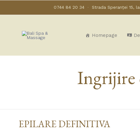
0744 84 20 34
∙
Strada Speranței 15, l
Homepage
De
Ingrijire
EPILARE DEFINITIVA