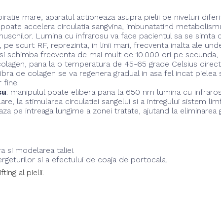
ratie mare, aparatul actioneaza asupra pielii pe niveluri diferi
poate accelera circulatia sangvina, imbunatatind metabolismul.
 muschilor. Lumina cu infrarosu va face pacientul sa se simta 
, pe scurt RF, reprezinta, in linii mari, frecventa inalta ale
 isi schimba frecventa de mai mult de 10.000 ori pe secunda, a
 colagen, pana la o temperatura de 45-65 grade Celsius direct 
e fibra de colagen se va regenera gradual in asa fel incat piel
 fine.
su
: manipulul poate elibera pana la 650 nm lumina cu infrar
re, la stimularea circulatiei sangelui si a intregului sistem lim
a pe intreaga lungime a zonei tratate, ajutand la eliminarea gra
ra si modelarea taliei.
eturilor si a efectului de coaja de portocala.
ing al pielii.