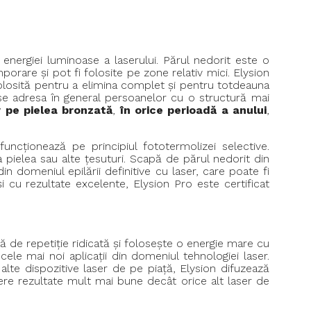
energiei luminoase a laserului. Părul nedorit este o
orare și pot fi folosite pe zone relativ mici. Elysion
 folosită pentru a elimina complet și pentru totdeauna
se adresa în general persoanelor cu o structură mai
v pe pielea bronzată
,
în orice perioadă a anului
,
funcționează pe principiul fototermolizei selective.
 pielea sau alte țesuturi. Scapă de părul nedorit din
n domeniul epilării definitive cu laser, care poate fi
 și cu rezultate excelente, Elysion Pro este certificat
ă de repetiție ridicată și folosește o energie mare cu
ele mai noi aplicații din domeniul tehnologiei laser.
alte dispozitive laser de pe piață, Elysion difuzează
ere rezultate mult mai bune decât orice alt laser de