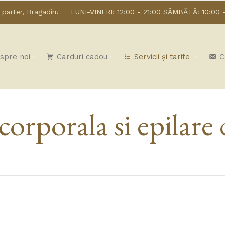
a parter, Bragadiru
∙ LUNI-VINERI: 12:00 - 21:00 SÂMBĂTĂ: 10:00 -
spre noi
Carduri cadou
Servicii și tarife
C
 corporala si epilare 