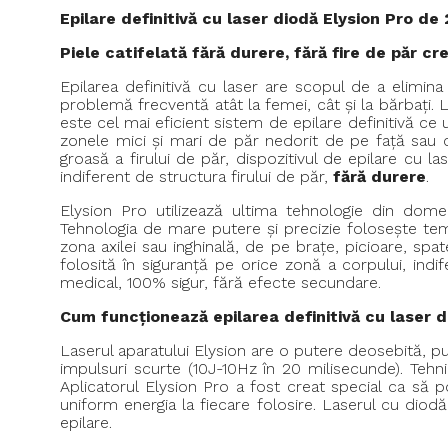
Epilare definitivă cu laser diodă Elysion Pro d
Piele catifelată fără durere, fără fire de păr cr
Epilarea definitivă cu laser are scopul de a elimin
problemă frecventă atât la femei, cât și la bărbați. 
este cel mai eficient sistem de epilare definitivă ce
zonele mici și mari de păr nedorit de pe față sau 
groasă a firului de păr, dispozitivul de epilare cu 
indiferent de structura firului de păr,
fără durere
.
Elysion Pro utilizează ultima tehnologie din domeni
Tehnologia de mare putere și precizie folosește temp
zona axilei sau inghinală, de pe brațe, picioare, spa
folosită în siguranță pe orice zonă a corpului, indife
medical, 100% sigur, fără efecte secundare.
Cum funcționează epilarea definitivă cu laser d
Laserul aparatului Elysion are o putere deosebită, pu
impulsuri scurte (10J-10Hz în 20 milisecunde). Tehni
Aplicatorul Elysion Pro a fost creat special ca să p
uniform energia la fiecare folosire. Laserul cu dio
epilare.