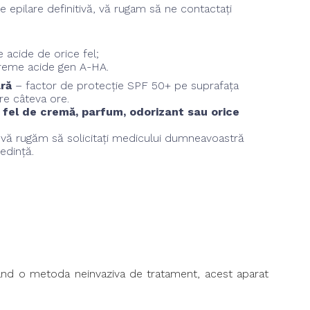
de epilare definitivă, vă rugam să ne contactați
e acide de orice fel;
reme acide gen A-HA.
ară
– factor de protecție SPF 50+ pe suprafața
re câteva ore.
ui fel de cremă, parfum, odorizant sau orice
, vă rugăm să solicitați medicului dumneavoastră
edință.
tand o metoda neinvaziva de tratament, acest aparat