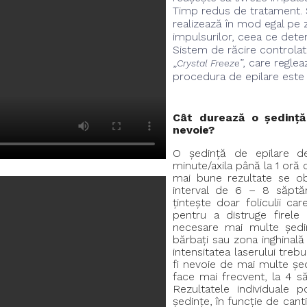
Timp redus de tratament. S
realizează în mod egal pe 
impulsurilor, ceea ce deter
Sistem de răcire controlat
„
”, care regle
Crystal Freeze
procedura de epilare este
Cât durează o ședință
nevoie?
O ședință de epilare de
minute/axila până la 1 oră 
mai bune rezultate se ob
interval de 6 – 8 săptămâ
țintește doar foliculii ca
pentru a distruge firele
necesare mai multe ședin
bărbați sau zona inghinală 
intensitatea laserului trebu
fi nevoie de mai multe șed
face mai frecvent, la 4 s
Rezultatele individuale p
ședințe, în funcție de cant