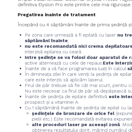
definitiva Elysion Pro este printre cele mai riguroase
Pregatirea inainte de tratament
Începând cu 4 săptămâni înainte de prima ședință și p
Pe zona care urmează a fi epilată cu laser
nu tre
săptămâni înainte
;
nu este recomandată nici crema depilatoar
interzisă epilarea cu ceară.
Intre ședințe se va folosi doar aparatul de r
active alternează cu cele de repaus.
Este interzi
Înainte de a vă face programarea luați în calcul
s
În dimineața zilei în care veniți la ședința de epilar
care este interzis să aplicăm laserul.
Firul de păr trebuie să fie cât mai scurt, pentru c
Nu este necesar ca firul de păr să depășească sup
Înainte de ședința de epilare definitivă
este inte
prospect și a vitaminei A.
Cu 1 săptămână înainte de ședința de epilat cu lase
ședințele de bronzare de orice fel
(expuner
pielii etc.) Este recomandată evitarea expuneri
alte proceduri laser pe aceeași zonă
. Mod
obținerea rezultatului dorit, mărind numărul d