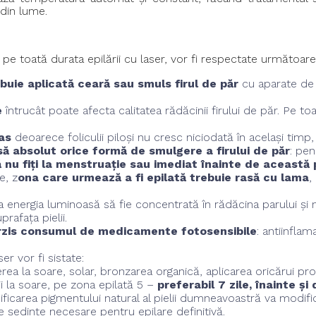
 din lume.
e toată durata epilării cu laser, vor fi respectate următoarel
buie aplicată ceară sau smuls firul de păr
cu aparate de 
e
întrucât poate afecta calitatea rădăcinii firului de păr. Pe t
as
deoarece foliculii piloși nu cresc niciodată în același timp,
să absolut orice formă de smulgere a firului de păr
: pen
ă nu fiți la menstruație sau imediat înainte de această
e, z
ona care urmează a fi epilată trebuie rasă cu lama
,
a energia luminoasă să fie concentrată în rădăcina parului și n
rafața pielii.
rzis consumul de medicamente fotosensibile
: antiinflam
r vor fi sistate:
ea la soare, solar, bronzarea organică, aplicarea oricărui p
i la soare, pe zona epilată 5 –
preferabil 7 zile, înainte ș
ificarea pigmentului natural al pielii dumneavoastră va modific
e ședințe necesare pentru epilare definitivă.