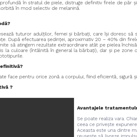
fundă în stratul de piele, distruge definitiv firele de păr și 
bsorbită în mod selectiv de melanină.
iodă?
esează tuturor adulților, femei și bărbați, care își doresc să 
ințe. După efectuarea ședinței, aproximativ 20 – 40% din fir
ite să atingem rezultate extraordinare atât pe pielea închisă 
s la culoare (întâlnită în general la bărbați), dar și pe zone 
totipurile.
efinitivă?
ate face pentru orice zonă a corpului, fiind eficientă, sigură 
tivă ?
Avantajele tratamentul
Se poate realiza vara. Chiar
ceea ce privește expunerea
Aceasta este una dintre ma
reușește să livreze impuls