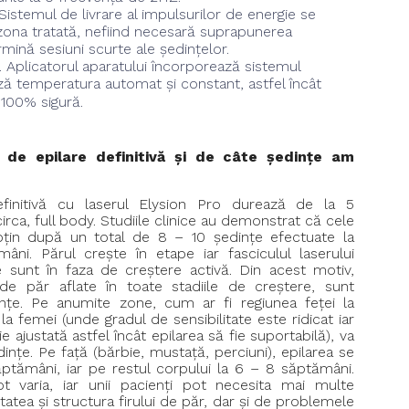
istemul de livrare al impulsurilor de energie se
zona tratată, nefiind necesară suprapunerea
mină sesiuni scurte ale ședințelor.
. Aplicatorul aparatului încorporează sistemul
ază temperatura automat și constant, astfel încât
 100% sigură.
 de epilare definitivă și de câte ședințe am
finitivă cu laserul Elysion Pro durează de la 5
circa, full body. Studiile clinice au demonstrat că cele
țin după un total de 8 – 10 ședințe efectuate la
ni. Părul crește în etape iar fasciculul laserului
re sunt în faza de creștere activă. Din acest motiv,
 de păr aflate în toate stadiile de creștere, sunt
țe. Pe anumite zone, cum ar fi regiunea feței la
la femei (unde gradul de sensibilitate este ridicat iar
ie ajustată astfel încât epilarea să fie suportabilă), va
ințe. Pe față (bărbie, mustață, perciuni), epilarea se
ăptămâni, iar pe restul corpului la 6 – 8 săptămâni.
ot varia, iar unii pacienți pot necesita mai multe
itatea și structura firului de păr, dar și de problemele