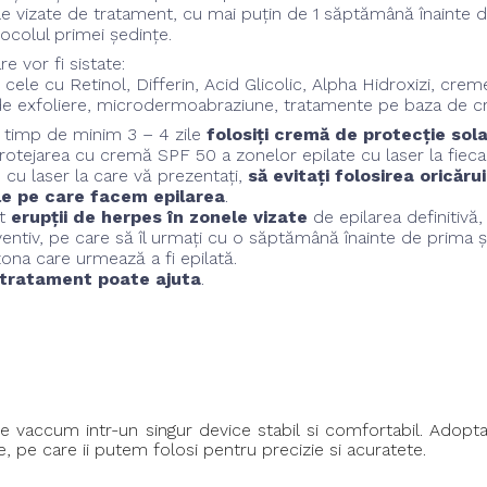
onele vizate de tratament, cu mai puțin de 1 săptămână înainte 
ocolul primei ședințe.
 vor fi sistate:
cele cu Retinol, Differin, Acid Glicolic, Alpha Hidroxizi, crem
e exfoliere, microdermoabraziune, tratamente pe baza de c
, timp de minim 3 – 4 zile
folosiți cremă de protecție sol
protejarea cu cremă SPF 50 a zonelor epilate cu laser la fieca
 cu laser la care vă prezentați,
să evitați folosirea oricăr
le pe care facem epilarea
.
at
erupții de herpes în zonele vizate
de epilarea definitivă
tiv, pe care să îl urmați cu o săptămână înainte de prima ș
ona care urmează a fi epilată.
e tratament poate ajuta
.
e vaccum intr-un singur device stabil si comfortabil. Adop
, pe care ii putem folosi pentru precizie si acuratete.