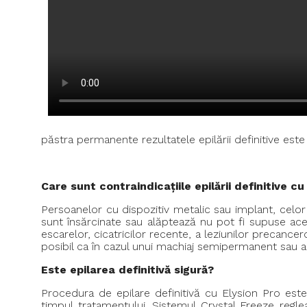
păstra permanente rezultatele epilării definitive este
Care sunt contraindicațiile epilării definitive cu
Persoanelor cu dispozitiv metalic sau implant, celor
sunt însărcinate sau alăptează nu pot fi supuse acest
escarelor, cicatricilor recente, a leziunilor precancer
posibil ca în cazul unui machiaj semipermanent sau a un
Este epilarea definitivă sigură?
Procedura de epilare definitivă cu Elysion Pro este
timpul tratamentului. Sistemul Crystal Freeze regl