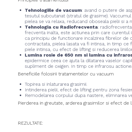
Tehnologiile de vacuum
: avand o putere de aspi
tesutul subcutanat (stratul de grasime). Vaccumul 
pielea se va relaxa, reducand oboseala pielii si a
Tehnologia cu Radiofrecventa
: radiofrecventa
frecventa inalta, este actiunea prin care curentul
ca principiu de functionare incalzirea fibrelor de
contractata, pielea lasata va fi intinsa, in timp c
piele intinsa, cu efect de lifting si reducerea liniilor
Lumina rosie de 650 nm si lumina cu infraro
epidermice ceea ce ajuta la dilatarea vaselor capila
supliment de oxigen. In timp ce infrarosu actioneaz
Beneficiile folosirii tratamentelor cu vacuum
Topirea si inlaturarea grasimii.
Intinderea pielii, efect de lifting pentru zona fesie
Remodelarea corpului dupa nastere, elimnarea verg
Pierderea in greutate, arderea grasimilor si efect de lift
REZULTATE: